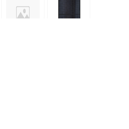
高效单晶182半片组
高效单晶182半片 —
件 — 144版型
108版型 FU390-
FU530-555M Silk®
405M Silk® Plus 全
Plus
黑组件
共 8 条记录
1
2
下一页>
末页
电话：0523-88680566
地址：江苏省泰州市海陵区九龙镇雨声路368号4号厂
COPYRIGHT © FUTURASUN 2021 ALL RIGHTS RESERVED