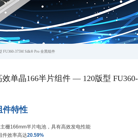
U360-375M Silk® Pro 全黑组件
效单晶166半片组件 — 120版型 FU360-3
组件特性
9主栅166mm半片电池，具有高效发电性能
组件效率高达
20.59%