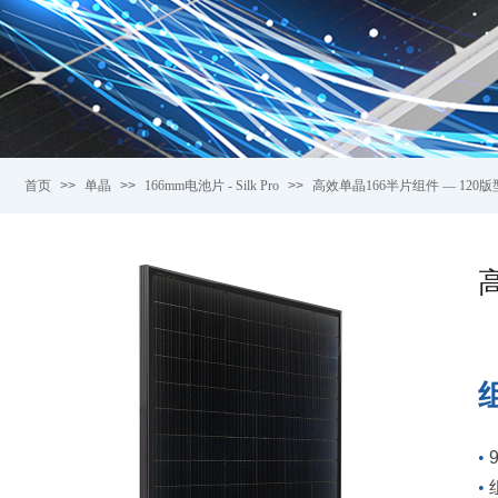
首页
>>
单晶
>>
166mm电池片 - Silk Pro
>>
高效单晶166半片组件 — 120版型 F
高
•
•